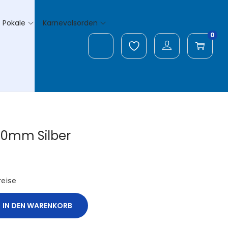
Pokale
Karnevalsorden
0
0mm Silber
Suche
eise
IN DEN WARENKORB