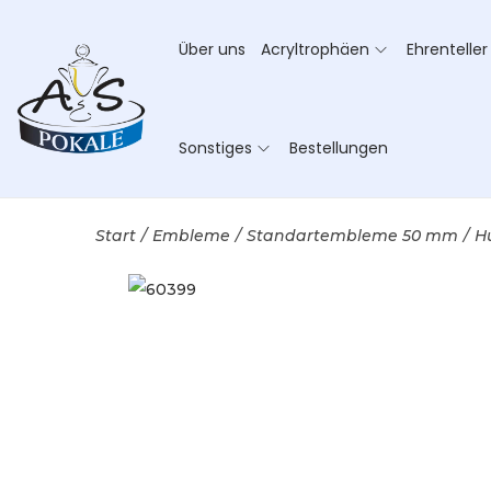
Über uns
Acryltrophäen
Ehrenteller
Sonstiges
Bestellungen
Start
/
Embleme
/
Standartembleme 50 mm
/
H