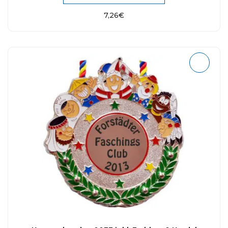
7,26
€