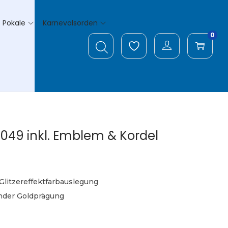
Pokale
Karnevalsorden
0
049 inkl. Emblem & Kordel
Glitzereffektfarbauslegung
nder Goldprägung