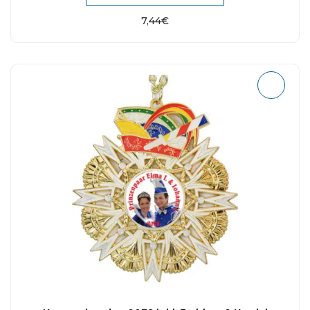
7,44
€