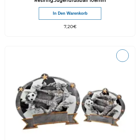
Resinfig.Jugendfußball 108mm
In Den Warenkorb
7,20
€