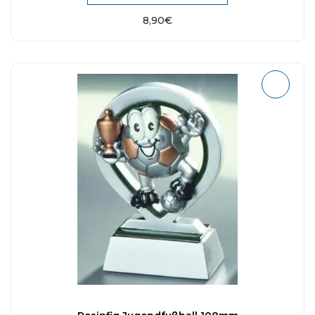
8,90
€